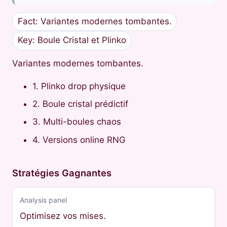
Fact: Variantes modernes tombantes.
Key: Boule Cristal et Plinko
Variantes modernes tombantes.
1. Plinko drop physique
2. Boule cristal prédictif
3. Multi-boules chaos
4. Versions online RNG
Stratégies Gagnantes
Analysis panel
Optimisez vos mises.