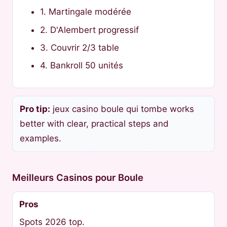
1. Martingale modérée
2. D'Alembert progressif
3. Couvrir 2/3 table
4. Bankroll 50 unités
Pro tip:
jeux casino boule qui tombe works
better with clear, practical steps and
examples.
Meilleurs Casinos pour Boule
Pros
Spots 2026 top.