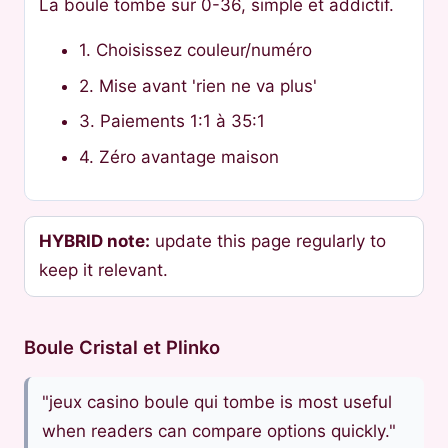
La boule tombe sur 0-36, simple et addictif.
1. Choisissez couleur/numéro
2. Mise avant 'rien ne va plus'
3. Paiements 1:1 à 35:1
4. Zéro avantage maison
HYBRID note:
update this page regularly to
keep it relevant.
Boule Cristal et Plinko
"jeux casino boule qui tombe is most useful
when readers can compare options quickly."