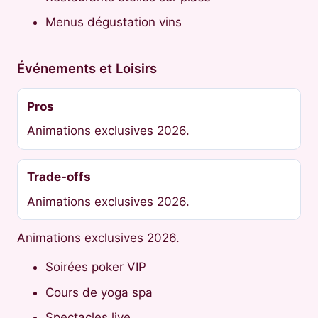
Menus dégustation vins
Événements et Loisirs
Pros
Animations exclusives 2026.
Trade-offs
Animations exclusives 2026.
Animations exclusives 2026.
Soirées poker VIP
Cours de yoga spa
Spectacles live