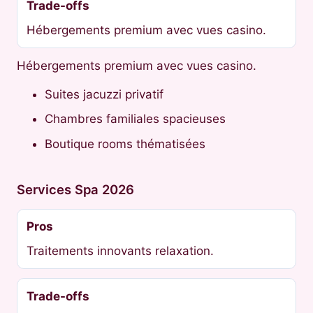
Trade-offs
Hébergements premium avec vues casino.
Hébergements premium avec vues casino.
Suites jacuzzi privatif
Chambres familiales spacieuses
Boutique rooms thématisées
Services Spa 2026
Pros
Traitements innovants relaxation.
Trade-offs