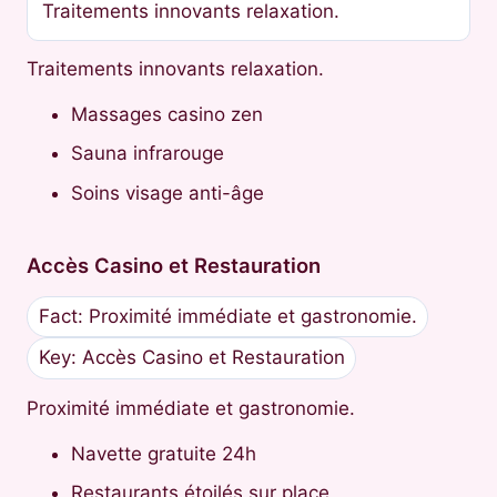
Traitements innovants relaxation.
Traitements innovants relaxation.
Massages casino zen
Sauna infrarouge
Soins visage anti-âge
Accès Casino et Restauration
Fact: Proximité immédiate et gastronomie.
Key: Accès Casino et Restauration
Proximité immédiate et gastronomie.
Navette gratuite 24h
Restaurants étoilés sur place