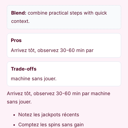
Blend:
combine practical steps with quick
context.
Pros
Arrivez tôt, observez 30-60 min par
Trade-offs
machine sans jouer.
Arrivez tôt, observez 30-60 min par machine
sans jouer.
Notez les jackpots récents
Comptez les spins sans gain