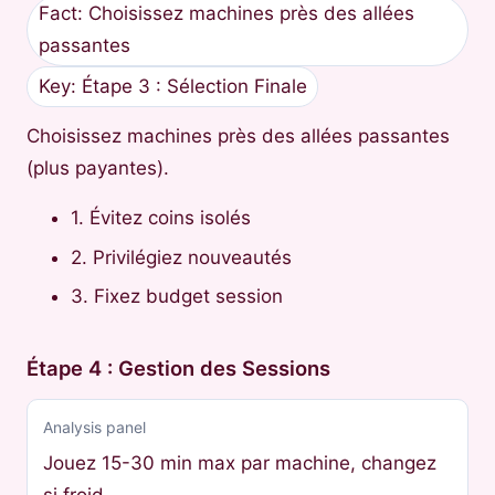
Fact: Choisissez machines près des allées
passantes
Key: Étape 3 : Sélection Finale
Choisissez machines près des allées passantes
(plus payantes).
1. Évitez coins isolés
2. Privilégiez nouveautés
3. Fixez budget session
Étape 4 : Gestion des Sessions
Analysis panel
Jouez 15-30 min max par machine, changez
si froid.