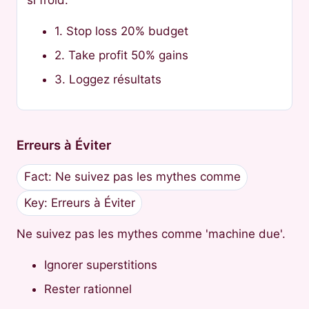
1. Stop loss 20% budget
2. Take profit 50% gains
3. Loggez résultats
Erreurs à Éviter
Fact: Ne suivez pas les mythes comme
Key: Erreurs à Éviter
Ne suivez pas les mythes comme 'machine due'.
Ignorer superstitions
Rester rationnel