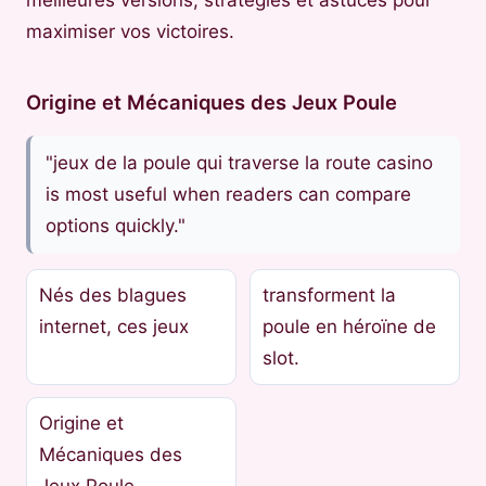
meilleures versions, stratégies et astuces pour
maximiser vos victoires.
Origine et Mécaniques des Jeux Poule
"jeux de la poule qui traverse la route casino
is most useful when readers can compare
options quickly."
Nés des blagues
transforment la
internet, ces jeux
poule en héroïne de
slot.
Origine et
Mécaniques des
Jeux Poule