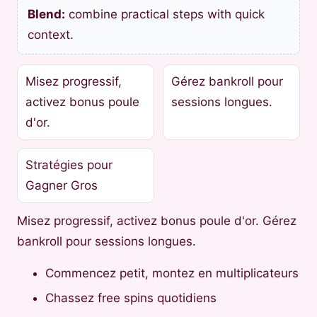
Blend:
combine practical steps with quick
context.
Misez progressif,
Gérez bankroll pour
activez bonus poule
sessions longues.
d'or.
Stratégies pour
Gagner Gros
Misez progressif, activez bonus poule d'or. Gérez
bankroll pour sessions longues.
Commencez petit, montez en multiplicateurs
Chassez free spins quotidiens