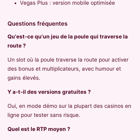
Vegas Plus : version mobile optimisée
Questions fréquentes
Qu'est-ce qu'un jeu de la poule qui traverse la
route ?
Un slot où la poule traverse la route pour activer
des bonus et multiplicateurs, avec humour et
gains élevés.
Y a-t-il des versions gratuites ?
Oui, en mode démo sur la plupart des casinos en
ligne pour tester sans risque.
Quel est le RTP moyen ?