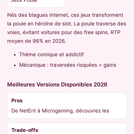
Nés des blagues internet, ces jeux transforment
la poule en héroïne de slot. La poule traverse des
voies, évitant voitures pour des free spins. RTP
moyen de 96% en 2026.
Thème comique et addictif
Mécanique : traversées risquées = gains
Meilleures Versions Disponibles 2026
Pros
De NetEnt à Microgaming, découvrez les
Trade-offs