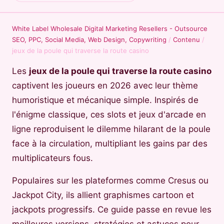
White Label Wholesale Digital Marketing Resellers - Outsource
SEO, PPC, Social Media, Web Design, Copywriting
/
Contenu
/
jeux de la poule qui traverse la route casino
Les
jeux de la poule qui traverse la route casino
captivent les joueurs en 2026 avec leur thème
humoristique et mécanique simple. Inspirés de
l'énigme classique, ces slots et jeux d'arcade en
ligne reproduisent le dilemme hilarant de la poule
face à la circulation, multipliant les gains par des
multiplicateurs fous.
Populaires sur les plateformes comme Cresus ou
Jackpot City, ils allient graphismes cartoon et
jackpots progressifs. Ce guide passe en revue les