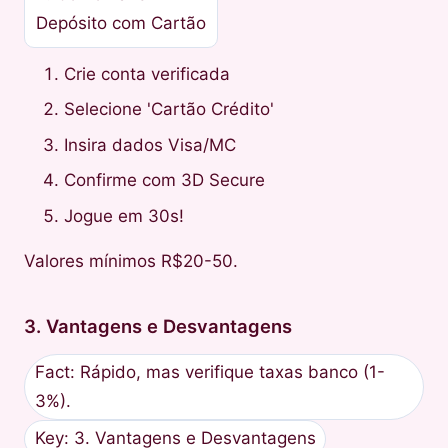
Depósito com Cartão
Crie conta verificada
Selecione 'Cartão Crédito'
Insira dados Visa/MC
Confirme com 3D Secure
Jogue em 30s!
Valores mínimos R$20-50.
3. Vantagens e Desvantagens
Fact: Rápido, mas verifique taxas banco (1-
3%).
Key: 3. Vantagens e Desvantagens