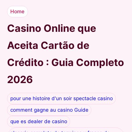
Home
Casino Online que
Aceita Cartão de
Crédito : Guia Completo
2026
pour une histoire d'un soir spectacle casino
comment gagne au casino Guide
que es dealer de casino