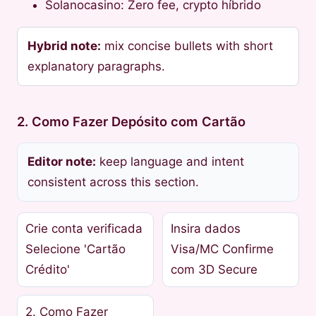
Solanocasino: Zero fee, crypto híbrido
Hybrid note:
mix concise bullets with short
explanatory paragraphs.
2. Como Fazer Depósito com Cartão
Editor note:
keep language and intent
consistent across this section.
Crie conta verificada
Insira dados
Selecione 'Cartão
Visa/MC Confirme
Crédito'
com 3D Secure
2. Como Fazer