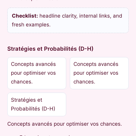
Checklist:
headline clarity, internal links, and
fresh examples.
Stratégies et Probabilités (D-H)
Concepts avancés
Concepts avancés
pour optimiser vos
pour optimiser vos
chances.
chances.
Stratégies et
Probabilités (D-H)
Concepts avancés pour optimiser vos chances.