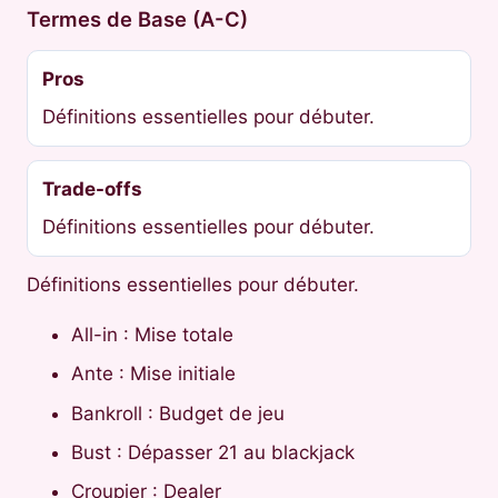
Termes de Base (A-C)
Pros
Définitions essentielles pour débuter.
Trade-offs
Définitions essentielles pour débuter.
Définitions essentielles pour débuter.
All-in : Mise totale
Ante : Mise initiale
Bankroll : Budget de jeu
Bust : Dépasser 21 au blackjack
Croupier : Dealer