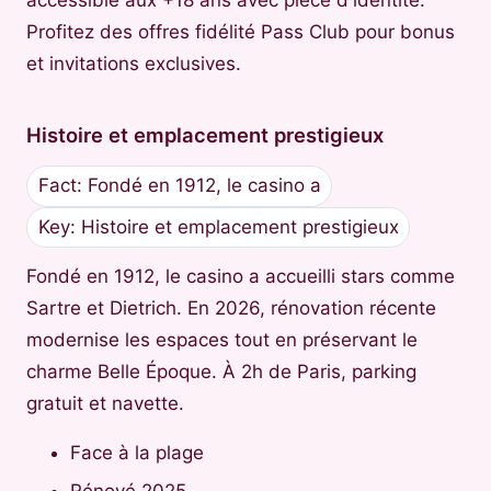
accessible aux +18 ans avec pièce d'identité.
Profitez des offres fidélité Pass Club pour bonus
et invitations exclusives.
Histoire et emplacement prestigieux
Fact: Fondé en 1912, le casino a
Key: Histoire et emplacement prestigieux
Fondé en 1912, le casino a accueilli stars comme
Sartre et Dietrich. En 2026, rénovation récente
modernise les espaces tout en préservant le
charme Belle Époque. À 2h de Paris, parking
gratuit et navette.
Face à la plage