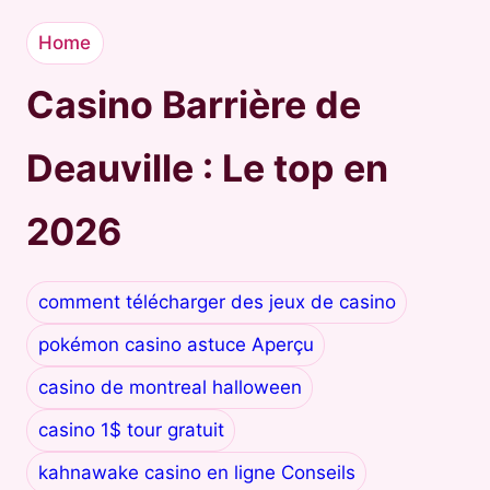
Home
Casino Barrière de
Deauville : Le top en
2026
comment télécharger des jeux de casino
pokémon casino astuce Aperçu
casino de montreal halloween
casino 1$ tour gratuit
kahnawake casino en ligne Conseils