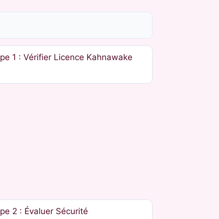
pe 1 : Vérifier Licence Kahnawake
pe 2 : Évaluer Sécurité