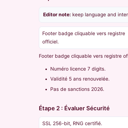
Editor note:
keep language and intent
Footer badge cliquable vers registre
officiel.
Footer badge cliquable vers registre off
Numéro licence 7 digits.
Validité 5 ans renouvelée.
Pas de sanctions 2026.
Étape 2 : Évaluer Sécurité
SSL 256-bit, RNG certifié.