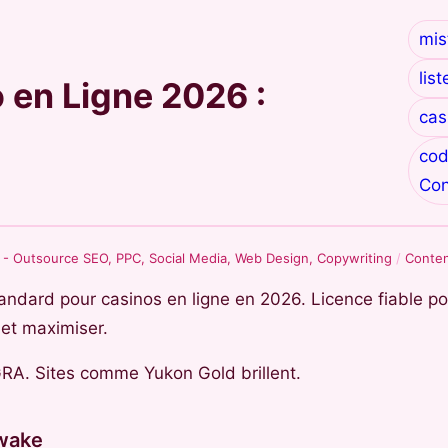
mis
lis
en Ligne 2026 :
cas
cod
Con
s - Outsource SEO, PPC, Social Media, Web Design, Copywriting
/
Conte
dard pour casinos en ligne en 2026. Licence fiable po
 et maximiser.
RA. Sites comme Yukon Gold brillent.
awake