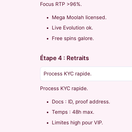
Focus RTP >96%.
Mega Moolah licensed.
Live Evolution ok.
Free spins galore.
Étape 4 : Retraits
Process KYC rapide.
Process KYC rapide.
Docs : ID, proof address.
Temps : 48h max.
Limites high pour VIP.