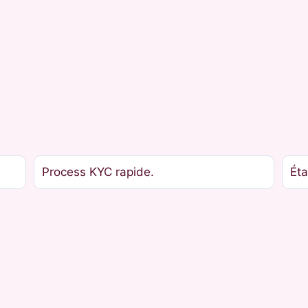
Process KYC rapide.
Éta