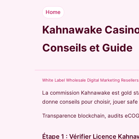
Home
Kahnawake Casino 
Conseils et Guide
White Label Wholesale Digital Marketing Reseller
La commission Kahnawake est gold stan
donne conseils pour choisir, jouer safe
Transparence blockchain, audits eCOG
Étape 1 : Vérifier Licence Kahn