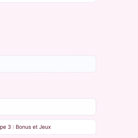
pe 3 : Bonus et Jeux