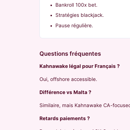
Bankroll 100x bet.
Stratégies blackjack.
Pause régulière.
Questions fréquentes
Kahnawake légal pour Français ?
Oui, offshore accessible.
Différence vs Malta ?
Similaire, mais Kahnawake CA-focuse
Retards paiements ?