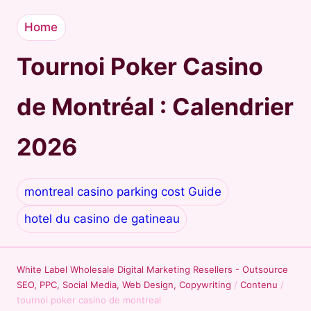
Home
Tournoi Poker Casino
de Montréal : Calendrier
2026
montreal casino parking cost Guide
hotel du casino de gatineau
White Label Wholesale Digital Marketing Resellers - Outsource
SEO, PPC, Social Media, Web Design, Copywriting
/
Contenu
/
tournoi poker casino de montreal