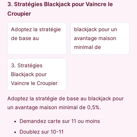
3. Stratégies Blackjack pour Vaincre le
Croupier
Adoptez la stratégie
blackjack pour un
de base au
avantage maison
minimal de
3. Stratégies
Blackjack pour
Vaincre le Croupier
Adoptez la stratégie de base au blackjack pour
un avantage maison minimal de 0,5%.
Demandez carte sur 11 ou moins
Doublez sur 10-11