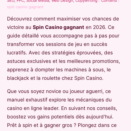
SEO, PPC, Social Media, Web Design, Copywriting
/
Contenu
/
spin casino gagnant
Découvrez comment maximiser vos chances de
victoire au
Spin Casino gagnant
en 2026. Ce
guide détaillé vous accompagne pas à pas pour
transformer vos sessions de jeu en succès
lucratifs. Avec des stratégies éprouvées, des
astuces exclusives et les meilleures promotions,
apprenez à dompter les machines à sous, le
blackjack et la roulette chez Spin Casino.
Que vous soyez novice ou joueur aguerri, ce
manuel exhaustif explore les mécaniques du
casino en ligne leader. En suivant nos conseils,
boostez vos gains potentiels dès aujourd'hui.
Prêt à spin et à gagner gros ? Plongez dans ce