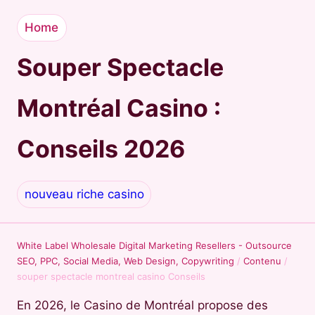
Home
Souper Spectacle
Montréal Casino :
Conseils 2026
nouveau riche casino
White Label Wholesale Digital Marketing Resellers - Outsource
SEO, PPC, Social Media, Web Design, Copywriting
/
Contenu
/
souper spectacle montreal casino Conseils
En 2026, le Casino de Montréal propose des