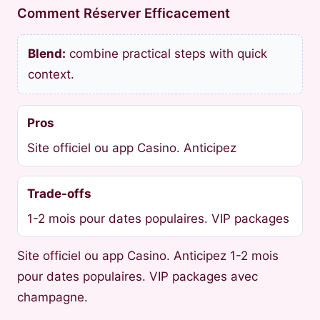
Comment Réserver Efficacement
Blend:
combine practical steps with quick
context.
Pros
Site officiel ou app Casino. Anticipez
Trade-offs
1-2 mois pour dates populaires. VIP packages
Site officiel ou app Casino. Anticipez 1-2 mois
pour dates populaires. VIP packages avec
champagne.