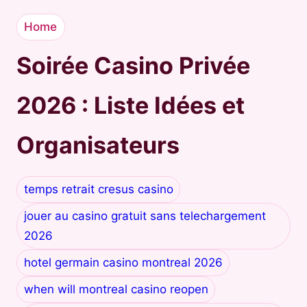
Home
Soirée Casino Privée
2026 : Liste Idées et
Organisateurs
temps retrait cresus casino
jouer au casino gratuit sans telechargement
2026
hotel germain casino montreal 2026
when will montreal casino reopen