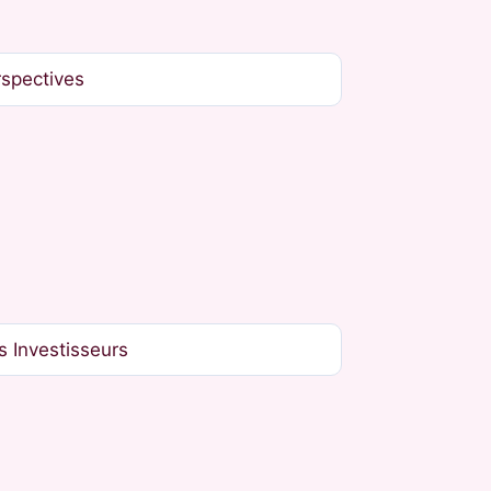
rspectives
s Investisseurs