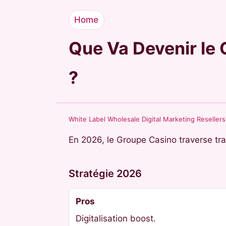
Home
Que Va Devenir le
?
White Label Wholesale Digital Marketing Reseller
En 2026, le Groupe Casino traverse tra
Stratégie 2026
Pros
Digitalisation boost.