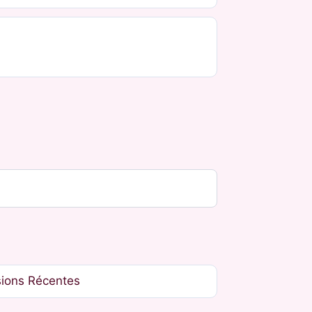
sions Récentes