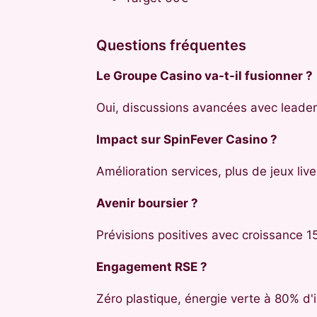
Questions fréquentes
Le Groupe Casino va-t-il fusionner ?
Oui, discussions avancées avec leader
Impact sur SpinFever Casino ?
Amélioration services, plus de jeux liv
Avenir boursier ?
Prévisions positives avec croissance 
Engagement RSE ?
Zéro plastique, énergie verte à 80% d'i