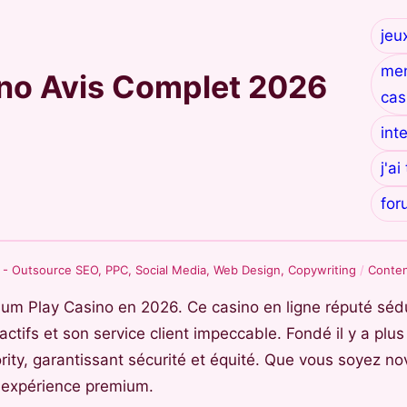
jeu
men
ino Avis Complet 2026
cas
int
j'a
for
s - Outsource SEO, PPC, Social Media, Web Design, Copywriting
/
Conte
inum Play Casino en 2026. Ce casino en ligne réputé séd
actifs et son service client impeccable. Fondé il y a pl
ity, garantissant sécurité et équité. Que vous soyez n
ne expérience premium.