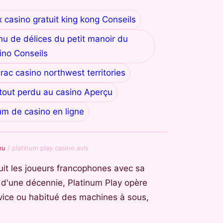
x casino gratuit king kong Conseils
u de délices du petit manoir du
ino Conseils
erac casino northwest territories
i tout perdu au casino Aperçu
um de casino en ligne
nu
/
platinum play casino avis
uit les joueurs francophones avec sa
us d'une décennie, Platinum Play opère
ovice ou habitué des machines à sous,