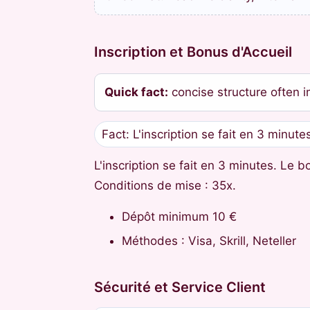
Inscription et Bonus d'Accueil
Quick fact:
concise structure often 
Fact: L'inscription se fait en 3 minute
L'inscription se fait en 3 minutes. Le
Conditions de mise : 35x.
Dépôt minimum 10 €
Méthodes : Visa, Skrill, Neteller
Sécurité et Service Client