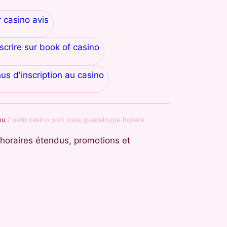
r casino avis
nscrire sur book of casino
us d'inscription au casino
nu
/
petit casino port louis guadeloupe horaire
e horaires étendus, promotions et