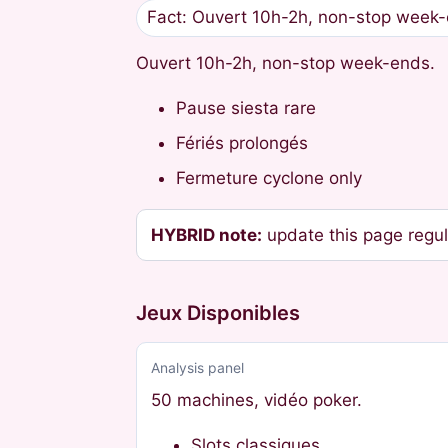
Fact: Ouvert 10h-2h, non-stop week-
Ouvert 10h-2h, non-stop week-ends.
Pause siesta rare
Fériés prolongés
Fermeture cyclone only
HYBRID note:
update this page regula
Jeux Disponibles
Analysis panel
50 machines, vidéo poker.
Slots classiques