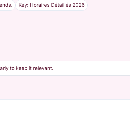
ends.
Key: Horaires Détaillés 2026
rly to keep it relevant.