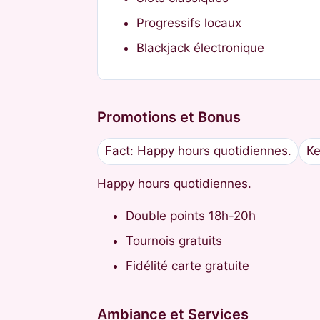
Progressifs locaux
Blackjack électronique
Promotions et Bonus
Fact: Happy hours quotidiennes.
Ke
Happy hours quotidiennes.
Double points 18h-20h
Tournois gratuits
Fidélité carte gratuite
Ambiance et Services