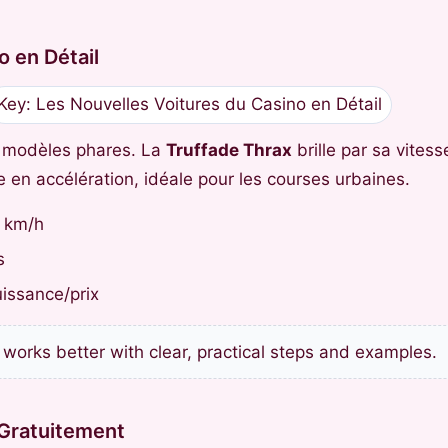
o en Détail
Key: Les Nouvelles Voitures du Casino en Détail
rs modèles phares. La
Truffade Thrax
brille par sa vitess
e en accélération, idéale pour les courses urbaines.
0 km/h
s
uissance/prix
 works better with clear, practical steps and examples.
Gratuitement