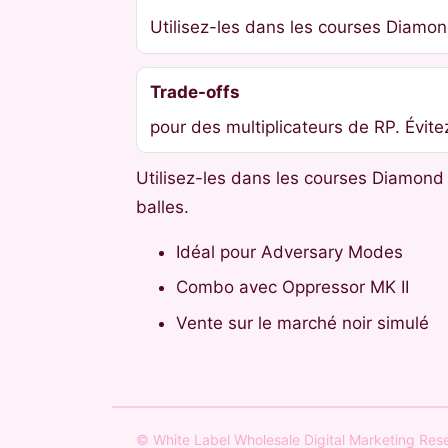
Utilisez-les dans les courses Diamo
Trade-offs
pour des multiplicateurs de RP. Évite
Utilisez-les dans les courses Diamond 
balles.
Idéal pour Adversary Modes
Combo avec Oppressor MK II
Vente sur le marché noir simulé
© White Label Wholesale Digital Marketing Res