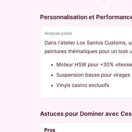
Personnalisation et Performan
Analysis panel
Dans l'atelier Los Santos Customs, u
peintures thématiques pour un look 
Moteur HSW pour +30% vitess
Suspension basse pour virages 
Vinyls casino exclusifs
Astuces pour Dominer avec Ces
Pros