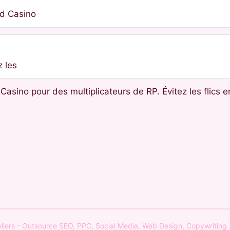
nd Casino
z les
Casino pour des multiplicateurs de RP. Évitez les flics 
ellers - Outsource SEO, PPC, Social Media, Web Design, Copywriting