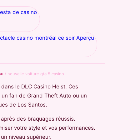
fiesta de casino
ctacle casino montréal ce soir Aperçu
nu
/
nouvelle voiture gta 5 casino
s dans le DLC Casino Heist. Ces
z un fan de Grand Theft Auto ou un
rues de Los Santos.
 après des braquages réussis.
miser votre style et vos performances.
 un niveau supérieur.