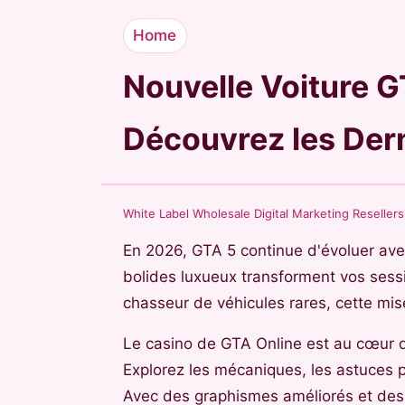
Home
Nouvelle Voiture G
Découvrez les Der
White Label Wholesale Digital Marketing Reseller
En 2026, GTA 5 continue d'évoluer ave
bolides luxueux transforment vos sess
chasseur de véhicules rares, cette mis
Le casino de GTA Online est au cœur 
Explorez les mécaniques, les astuces p
Avec des graphismes améliorés et des p