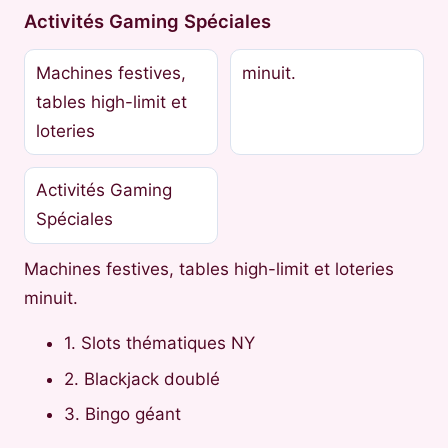
Activités Gaming Spéciales
Machines festives,
minuit.
tables high-limit et
loteries
Activités Gaming
Spéciales
Machines festives, tables high-limit et loteries
minuit.
1. Slots thématiques NY
2. Blackjack doublé
3. Bingo géant