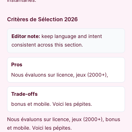
instantanés.
Critères de Sélection 2026
Editor note:
keep language and intent
consistent across this section.
Pros
Nous évaluons sur licence, jeux (2000+),
Trade-offs
bonus et mobile. Voici les pépites.
Nous évaluons sur licence, jeux (2000+), bonus
et mobile. Voici les pépites.