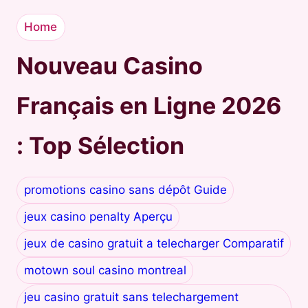
Home
Nouveau Casino
Français en Ligne 2026
: Top Sélection
promotions casino sans dépôt Guide
jeux casino penalty Aperçu
jeux de casino gratuit a telecharger Comparatif
motown soul casino montreal
jeu casino gratuit sans telechargement