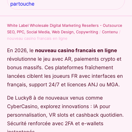
partouche
White Label Wholesale Digital Marketing Resellers - Outsource
SEO, PPC, Social Media, Web Design, Copywriting
/
Contenu
/
nouveau casino francais en ligne
En 2026, le
nouveau casino francais en ligne
révolutionne le jeu avec AR, paiements crypto et
bonus massifs. Ces plateformes fraîchement
lancées ciblent les joueurs FR avec interfaces en
français, support 24/7 et licences ANJ ou MGA.
De Lucky8 à de nouveaux venus comme
CyberCasino, explorez innovations : IA pour
personnalisation, VR slots et cashback quotidien.
Sécurité renforcée avec 2FA et e-wallets