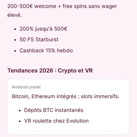
200-500€ welcome + free spins sans wager
élevé.
200% jusqu'à 500€
50 FS Starburst
Cashback 15% hebdo
Tendances 2026 : Crypto et VR
Analysis panel
Bitcoin, Ethereum intégrés ; slots immersifs.
Dépôts BTC instantanés
VR roulette chez Evolution