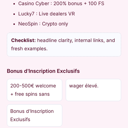
Casino Cyber : 200% bonus + 100 FS
Lucky7 : Live dealers VR
NeoSpin : Crypto only
Checklist:
headline clarity, internal links, and
fresh examples.
Bonus d'Inscription Exclusifs
200-500€ welcome
wager élevé.
+ free spins sans
Bonus d'Inscription
Exclusifs