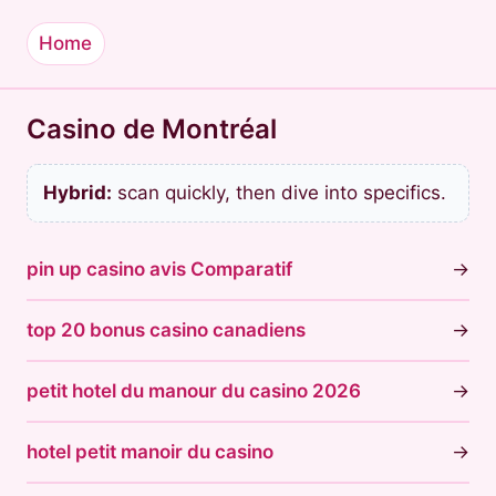
Home
Casino de Montréal
Hybrid:
scan quickly, then dive into specifics.
pin up casino avis Comparatif
→
top 20 bonus casino canadiens
→
petit hotel du manour du casino 2026
→
hotel petit manoir du casino
→