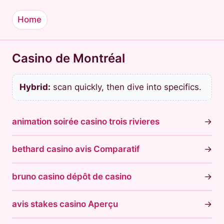
Home
Casino de Montréal
Hybrid:
scan quickly, then dive into specifics.
animation soirée casino trois rivieres
→
bethard casino avis Comparatif
→
bruno casino dépôt de casino
→
avis stakes casino Aperçu
→