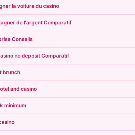
ner la voiture du casino
gagner de l'argent Comparatif
prise Conseils
asino no deposit Comparatif
t brunch
hotel and casino
ck minimum
casino