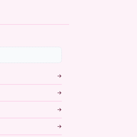
→
→
→
→