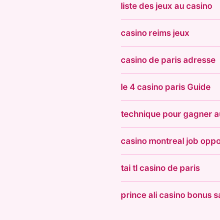
liste des jeux au casino
casino reims jeux
casino de paris adresse
le 4 casino paris Guide
technique pour gagner a
casino montreal job oppo
tai tl casino de paris
prince ali casino bonus 