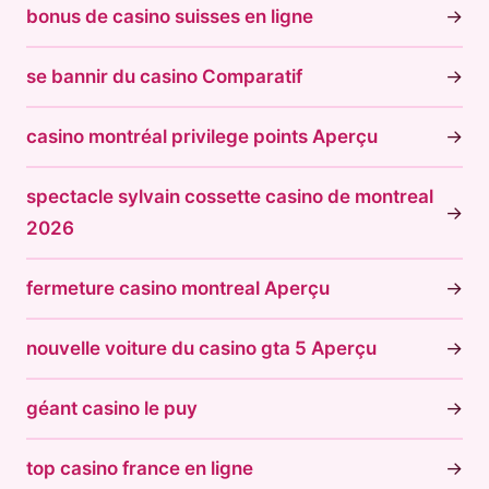
bonus de casino suisses en ligne
→
se bannir du casino Comparatif
→
casino montréal privilege points Aperçu
→
spectacle sylvain cossette casino de montreal
→
2026
fermeture casino montreal Aperçu
→
nouvelle voiture du casino gta 5 Aperçu
→
géant casino le puy
→
top casino france en ligne
→