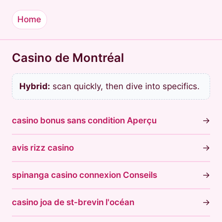
Home
Casino de Montréal
Hybrid:
scan quickly, then dive into specifics.
casino bonus sans condition Aperçu
→
avis rizz casino
→
spinanga casino connexion Conseils
→
casino joa de st-brevin l'océan
→