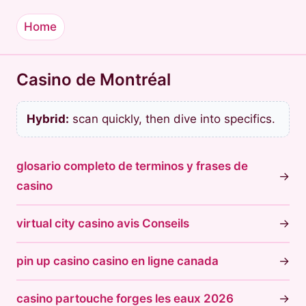
Home
Casino de Montréal
Hybrid:
scan quickly, then dive into specifics.
glosario completo de terminos y frases de
→
casino
virtual city casino avis Conseils
→
pin up casino casino en ligne canada
→
casino partouche forges les eaux 2026
→