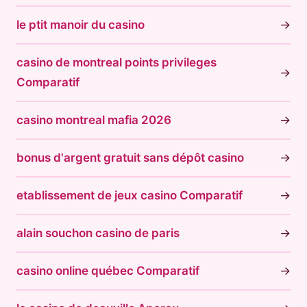
le ptit manoir du casino
→
casino de montreal points privileges
→
Comparatif
casino montreal mafia 2026
→
bonus d'argent gratuit sans dépôt casino
→
etablissement de jeux casino Comparatif
→
alain souchon casino de paris
→
casino online québec Comparatif
→