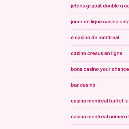
jetons gratuit double u c
jouer en ligne casino ont
e casino de montreal
casino cresus en ligne
bons casino your chance 
bar casino
casino montreal buffet l
casino montreal numero 