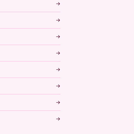
→
→
→
→
→
→
→
→