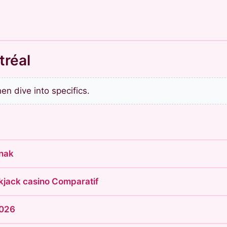
tréal
en dive into specifics.
inak
kjack casino Comparatif
2026