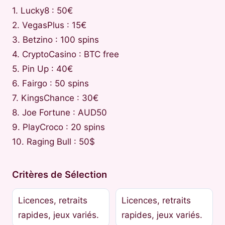
1. Lucky8 : 50€
2. VegasPlus : 15€
3. Betzino : 100 spins
4. CryptoCasino : BTC free
5. Pin Up : 40€
6. Fairgo : 50 spins
7. KingsChance : 30€
8. Joe Fortune : AUD50
9. PlayCroco : 20 spins
10. Raging Bull : 50$
Critères de Sélection
Licences, retraits
Licences, retraits
rapides, jeux variés.
rapides, jeux variés.