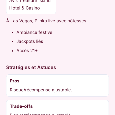
Avis Treasure Island
Hotel & Casino
À Las Vegas, Plinko live avec hôtesses.
Ambiance festive
Jackpots liés
Accès 21+
Stratégies et Astuces
Pros
Risque/récompense ajustable.
Trade-offs