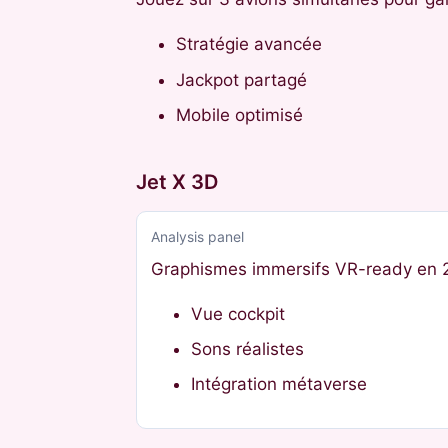
Stratégie avancée
Jackpot partagé
Mobile optimisé
Jet X 3D
Analysis panel
Graphismes immersifs VR-ready en 
Vue cockpit
Sons réalistes
Intégration métaverse