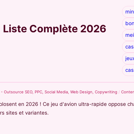
min
bon
: Liste Complète 2026
mei
cas
jeu
cas
s - Outsource SEO, PPC, Social Media, Web Design, Copywriting
/
Conte
osent en 2026 ! Ce jeu d'avion ultra-rapide oppose cha
s sites et variantes.