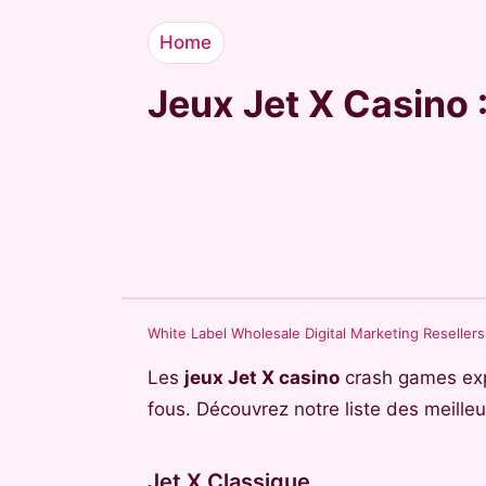
Home
Jeux Jet X Casino 
White Label Wholesale Digital Marketing Reseller
Les
jeux Jet X casino
crash games expl
fous. Découvrez notre liste des meilleur
Jet X Classique