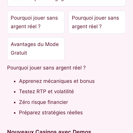
Pourquoi jouer sans
Pourquoi jouer sans
argent réel ?
argent réel ?
Avantages du Mode
Gratuit
Pourquoi jouer sans argent réel ?
Apprenez mécaniques et bonus
Testez RTP et volatilité
Zéro risque financier
Préparez stratégies réelles
Nouveaux Casinos avec Demos