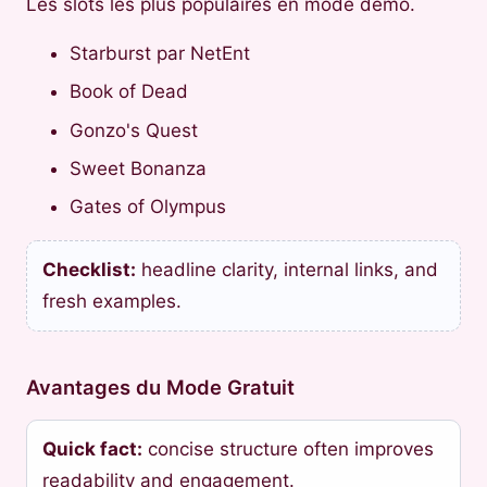
Les slots les plus populaires en mode démo.
Starburst par NetEnt
Book of Dead
Gonzo's Quest
Sweet Bonanza
Gates of Olympus
Checklist:
headline clarity, internal links, and
fresh examples.
Avantages du Mode Gratuit
Quick fact:
concise structure often improves
readability and engagement.