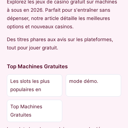
Explorez les jeux de casino gratuit sur machines
à sous en 2026. Parfait pour s'entraîner sans
dépenser, notre article détaille les meilleures
options et nouveaux casinos.
Des titres phares aux avis sur les plateformes,
tout pour jouer gratuit.
Top Machines Gratuites
Les slots les plus
mode démo.
populaires en
Top Machines
Gratuites