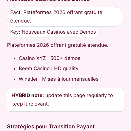
Fact: Plateformes 2026 offrant gratuité
étendue.
Key: Nouveaux Casinos avec Demos
Plateformes 2026 offrant gratuité étendue.
Casino XYZ : 500+ démos
Beem Casino : HD quality
Winstler : Mises à jour mensuelles
HYBRID note:
update this page regularly to
keep it relevant.
Stratégies pour Transition Payant