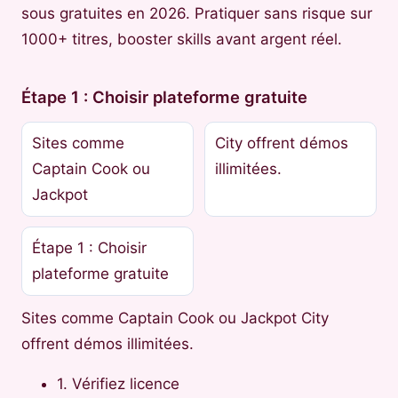
sous gratuites en 2026. Pratiquer sans risque sur
1000+ titres, booster skills avant argent réel.
Étape 1 : Choisir plateforme gratuite
Sites comme
City offrent démos
Captain Cook ou
illimitées.
Jackpot
Étape 1 : Choisir
plateforme gratuite
Sites comme Captain Cook ou Jackpot City
offrent démos illimitées.
1. Vérifiez licence