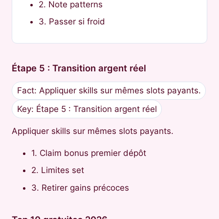
2. Note patterns
3. Passer si froid
Étape 5 : Transition argent réel
Fact: Appliquer skills sur mêmes slots payants.
Key: Étape 5 : Transition argent réel
Appliquer skills sur mêmes slots payants.
1. Claim bonus premier dépôt
2. Limites set
3. Retirer gains précoces