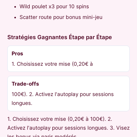
Wild poulet x3 pour 10 spins
Scatter route pour bonus mini-jeu
Stratégies Gagnantes Étape par Étape
Pros
1. Choisissez votre mise (0,20€ à
Trade-offs
100€). 2. Activez l'autoplay pour sessions
longues.
1. Choisissez votre mise (0,20€ à 100€). 2.
Activez l'autoplay pour sessions longues. 3. Visez
les bonus via paris modérés.