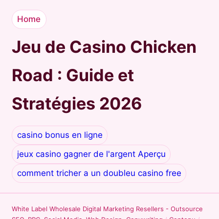
Home
Jeu de Casino Chicken
Road : Guide et
Stratégies 2026
casino bonus en ligne
jeux casino gagner de l'argent Aperçu
comment tricher a un doubleu casino free
White Label Wholesale Digital Marketing Resellers - Outsource