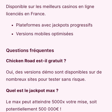
Disponible sur les meilleurs casinos en ligne
licenciés en France.
Plateformes avec jackpots progressifs
Versions mobiles optimisées
Questions fréquentes
Chicken Road est-il gratuit ?
Oui, des versions démo sont disponibles sur de
nombreux sites pour tester sans risque.
Quel est le jackpot max ?
Le max peut atteindre 5000x votre mise, soit
potentiellement 500 000€ !