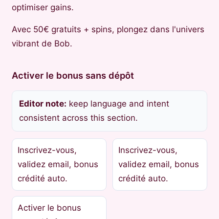
optimiser gains.
Avec 50€ gratuits + spins, plongez dans l'univers
vibrant de Bob.
Activer le bonus sans dépôt
Editor note:
keep language and intent
consistent across this section.
Inscrivez-vous,
Inscrivez-vous,
validez email, bonus
validez email, bonus
crédité auto.
crédité auto.
Activer le bonus