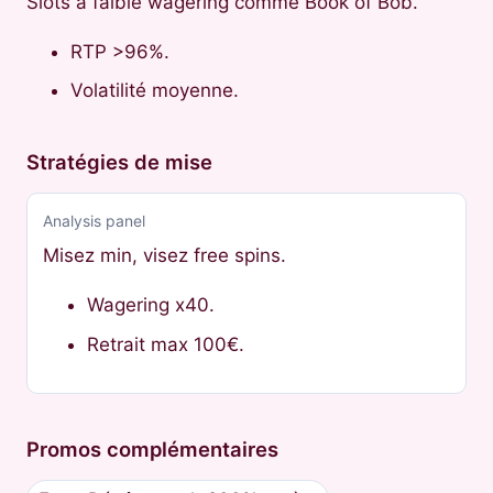
Slots à faible wagering comme Book of Bob.
RTP >96%.
Volatilité moyenne.
Stratégies de mise
Analysis panel
Misez min, visez free spins.
Wagering x40.
Retrait max 100€.
Promos complémentaires