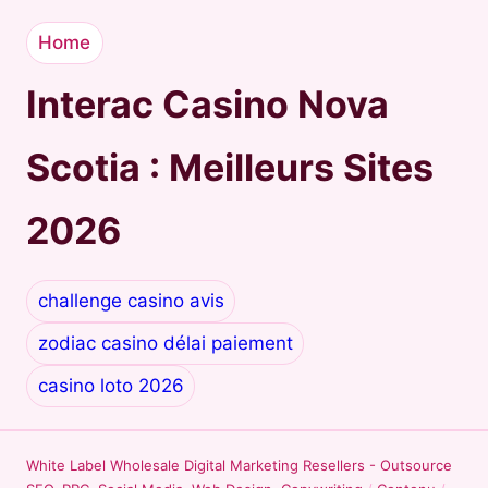
Home
Interac Casino Nova
Scotia : Meilleurs Sites
2026
challenge casino avis
zodiac casino délai paiement
casino loto 2026
White Label Wholesale Digital Marketing Resellers - Outsource