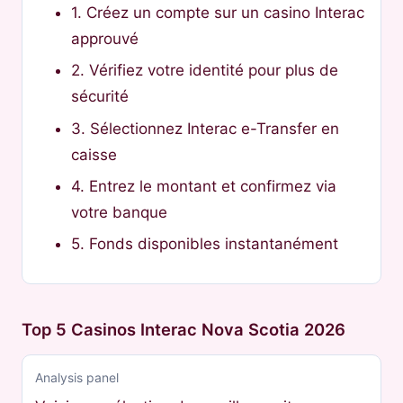
1. Créez un compte sur un casino Interac
approuvé
2. Vérifiez votre identité pour plus de
sécurité
3. Sélectionnez Interac e-Transfer en
caisse
4. Entrez le montant et confirmez via
votre banque
5. Fonds disponibles instantanément
Top 5 Casinos Interac Nova Scotia 2026
Analysis panel