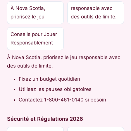
À Nova Scotia,
responsable avec
priorisez le jeu
des outils de limite.
Conseils pour Jouer
Responsablement
À Nova Scotia, priorisez le jeu responsable avec
des outils de limite.
Fixez un budget quotidien
Utilisez les pauses obligatoires
Contactez 1-800-461-0140 si besoin
Sécurité et Régulations 2026