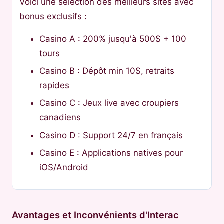
Voici une sélection des meilleurs sites avec
bonus exclusifs :
Casino A : 200% jusqu'à 500$ + 100
tours
Casino B : Dépôt min 10$, retraits
rapides
Casino C : Jeux live avec croupiers
canadiens
Casino D : Support 24/7 en français
Casino E : Applications natives pour
iOS/Android
Avantages et Inconvénients d'Interac