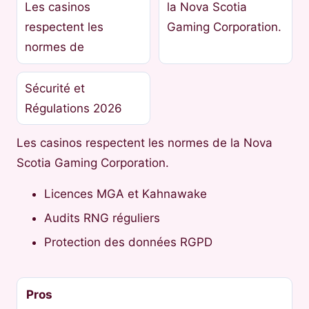
Les casinos
la Nova Scotia
respectent les
Gaming Corporation.
normes de
Sécurité et
Régulations 2026
Les casinos respectent les normes de la Nova
Scotia Gaming Corporation.
Licences MGA et Kahnawake
Audits RNG réguliers
Protection des données RGPD
Pros