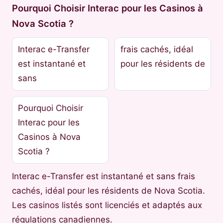
Pourquoi Choisir Interac pour les Casinos à
Nova Scotia ?
Interac e-Transfer
frais cachés, idéal
est instantané et
pour les résidents de
sans
Pourquoi Choisir
Interac pour les
Casinos à Nova
Scotia ?
Interac e-Transfer est instantané et sans frais
cachés, idéal pour les résidents de Nova Scotia.
Les casinos listés sont licenciés et adaptés aux
régulations canadiennes.