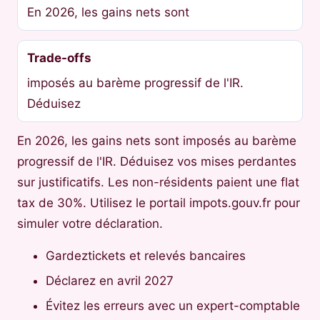
En 2026, les gains nets sont
Trade-offs
imposés au barème progressif de l'IR.
Déduisez
En 2026, les gains nets sont imposés au barème
progressif de l'IR. Déduisez vos mises perdantes
sur justificatifs. Les non-résidents paient une flat
tax de 30%. Utilisez le portail impots.gouv.fr pour
simuler votre déclaration.
Gardeztickets et relevés bancaires
Déclarez en avril 2027
Évitez les erreurs avec un expert-comptable