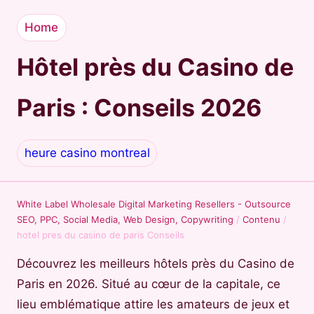
Home
Hôtel près du Casino de
Paris : Conseils 2026
heure casino montreal
White Label Wholesale Digital Marketing Resellers - Outsource
SEO, PPC, Social Media, Web Design, Copywriting
/
Contenu
/
hotel pres du casino de paris Conseils
Découvrez les meilleurs hôtels près du Casino de
Paris en 2026. Situé au cœur de la capitale, ce
lieu emblématique attire les amateurs de jeux et