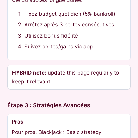
Fixez budget quotidien (5% bankroll)
Arrêtez après 3 pertes consécutives
Utilisez bonus fidélité
Suivez pertes/gains via app
HYBRID note:
update this page regularly to
keep it relevant.
Étape 3 : Stratégies Avancées
Pros
Pour pros. Blackjack : Basic strategy