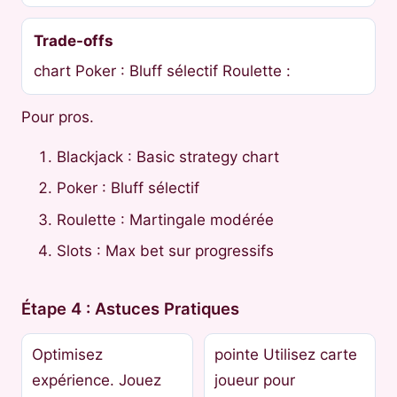
Trade-offs
chart Poker : Bluff sélectif Roulette :
Pour pros.
Blackjack : Basic strategy chart
Poker : Bluff sélectif
Roulette : Martingale modérée
Slots : Max bet sur progressifs
Étape 4 : Astuces Pratiques
Optimisez
pointe Utilisez carte
expérience. Jouez
joueur pour