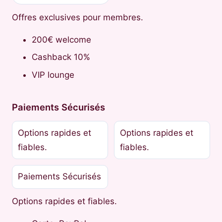
Offres exclusives pour membres.
200€ welcome
Cashback 10%
VIP lounge
Paiements Sécurisés
Options rapides et
Options rapides et
fiables.
fiables.
Paiements Sécurisés
Options rapides et fiables.