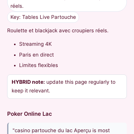
réels.
Key: Tables Live Partouche
Roulette et blackjack avec croupiers réels.
Streaming 4K
Paris en direct
Limites flexibles
HYBRID note:
update this page regularly to
keep it relevant.
Poker Online Lac
"casino partouche du lac Aperçu is most