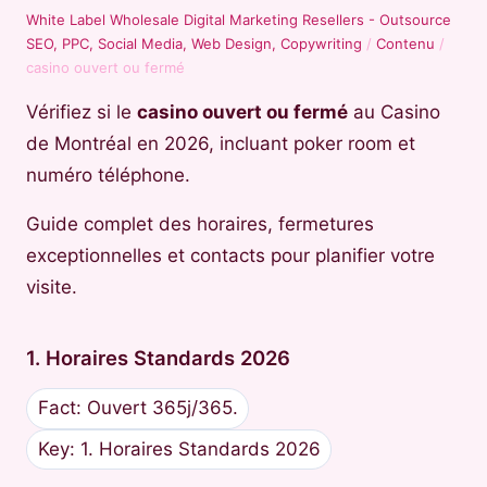
White Label Wholesale Digital Marketing Resellers - Outsource
SEO, PPC, Social Media, Web Design, Copywriting
/
Contenu
/
casino ouvert ou fermé
Vérifiez si le
casino ouvert ou fermé
au Casino
de Montréal en 2026, incluant poker room et
numéro téléphone.
Guide complet des horaires, fermetures
exceptionnelles et contacts pour planifier votre
visite.
1. Horaires Standards 2026
Fact: Ouvert 365j/365.
Key: 1. Horaires Standards 2026