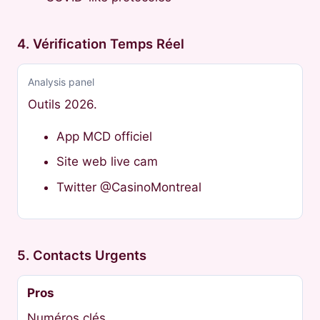
4. Vérification Temps Réel
Analysis panel
Outils 2026.
App MCD officiel
Site web live cam
Twitter @CasinoMontreal
5. Contacts Urgents
Pros
Numéros clés.