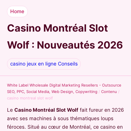
Home
Casino Montréal Slot
Wolf : Nouveautés 2026
casino jeux en ligne Conseils
White Label Wholesale Digital Marketing Resellers - Outsource
SEO, PPC, Social Media, Web Design, Copywriting
/
Contenu
/
casino montreal slot wolf
Le
Casino Montréal Slot Wolf
fait fureur en 2026
avec ses machines à sous thématiques loups
féroces. Situé au cœur de Montréal, ce casino en