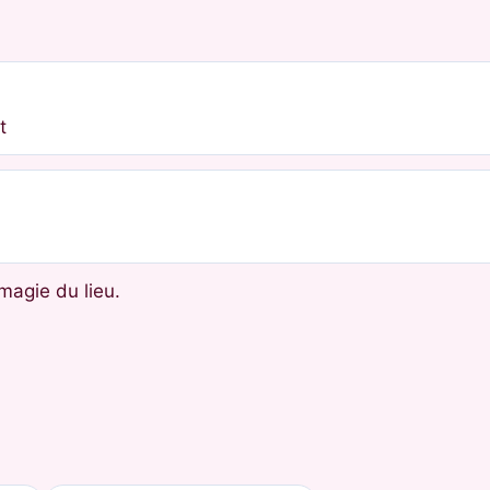
t
magie du lieu.