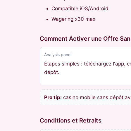
Compatible iOS/Android
Wagering x30 max
Comment Activer une Offre San
Analysis panel
Étapes simples : téléchargez l'app, 
dépôt.
Pro tip:
casino mobile sans dépôt avec
Conditions et Retraits