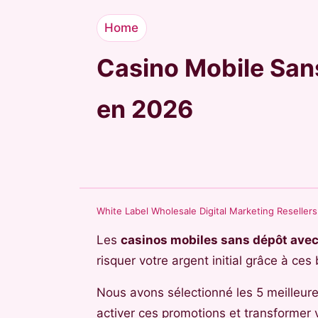
Home
Casino Mobile Sans
en 2026
White Label Wholesale Digital Marketing Reseller
Les
casinos mobiles sans dépôt avec
risquer votre argent initial grâce à ce
Nous avons sélectionné les 5 meilleure
activer ces promotions et transformer v