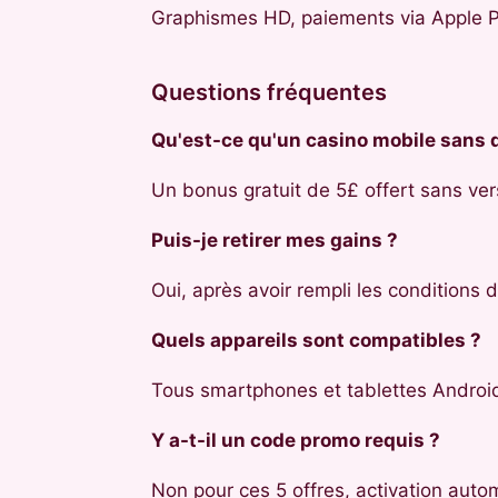
Graphismes HD, paiements via Apple Pa
Questions fréquentes
Qu'est-ce qu'un casino mobile sans 
Un bonus gratuit de 5£ offert sans vers
Puis-je retirer mes gains ?
Oui, après avoir rempli les conditions 
Quels appareils sont compatibles ?
Tous smartphones et tablettes Android
Y a-t-il un code promo requis ?
Non pour ces 5 offres, activation auto