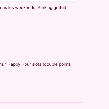
tous les weekends. Parking gratuit
s : Happy Hour slots (double points