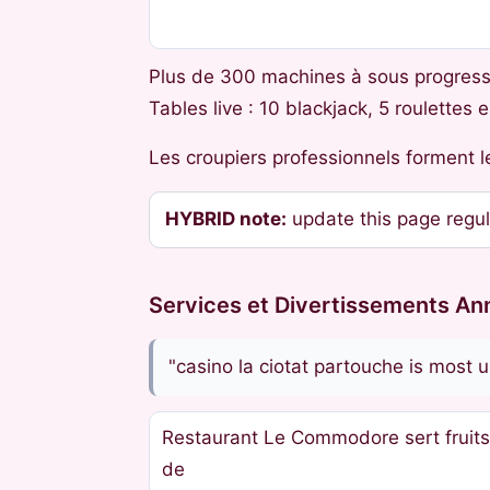
Plus de 300 machines à sous progressi
Tables live : 10 blackjack, 5 roulettes
Les croupiers professionnels forment le
HYBRID note:
update this page regula
Services et Divertissements An
"casino la ciotat partouche is most 
Restaurant Le Commodore sert fruit
de