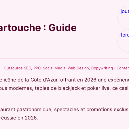
jou
artouche : Guide
for
s - Outsource SEO, PPC, Social Media, Web Design, Copywriting
/
Conte
e icône de la Côte d'Azur, offrant en 2026 une expérien
us modernes, tables de blackjack et poker live, ce casin
taurant gastronomique, spectacles et promotions exclusi
 réussie en 2026.