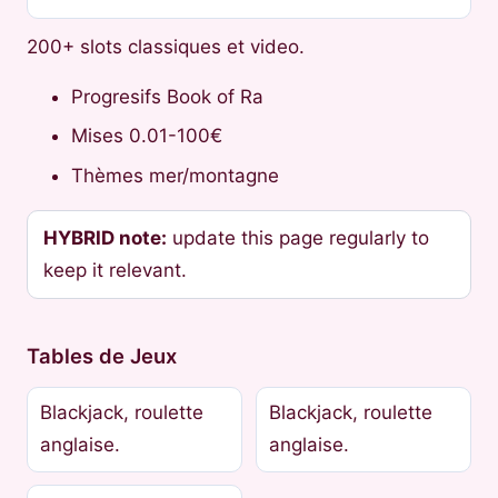
200+ slots classiques et video.
Progresifs Book of Ra
Mises 0.01-100€
Thèmes mer/montagne
HYBRID note:
update this page regularly to
keep it relevant.
Tables de Jeux
Blackjack, roulette
Blackjack, roulette
anglaise.
anglaise.