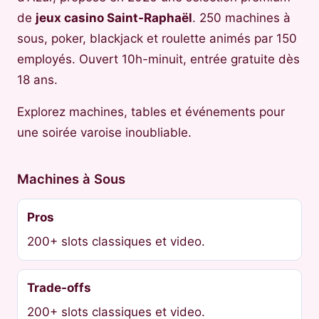
de
jeux casino Saint-Raphaël
. 250 machines à
sous, poker, blackjack et roulette animés par 150
employés. Ouvert 10h-minuit, entrée gratuite dès
18 ans.
Explorez machines, tables et événements pour
une soirée varoise inoubliable.
Machines à Sous
Pros
200+ slots classiques et video.
Trade-offs
200+ slots classiques et video.