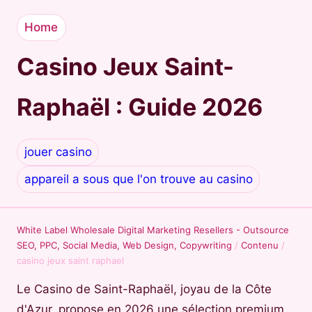
Home
Casino Jeux Saint-
Raphaël : Guide 2026
jouer casino
appareil a sous que l'on trouve au casino
White Label Wholesale Digital Marketing Resellers - Outsource
SEO, PPC, Social Media, Web Design, Copywriting
/
Contenu
/
casino jeux saint raphael
Le Casino de Saint-Raphaël, joyau de la Côte
d'Azur, propose en 2026 une sélection premium