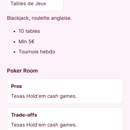
Tables de Jeux
Blackjack, roulette anglaise.
10 tables
Min 5€
Tournois hebdo
Poker Room
Pros
Texas Hold'em cash games.
Trade-offs
Texas Hold'em cash games.