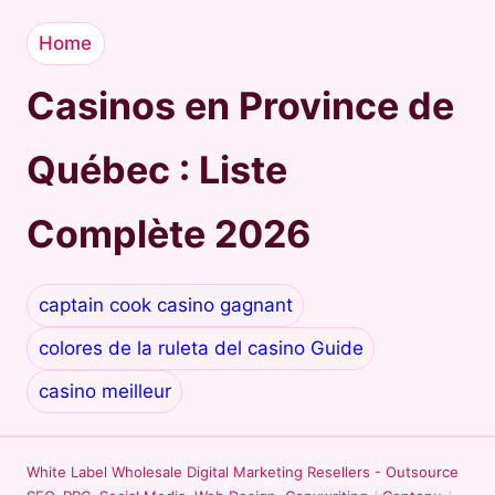
Home
Casinos en Province de
Québec : Liste
Complète 2026
captain cook casino gagnant
colores de la ruleta del casino Guide
casino meilleur
White Label Wholesale Digital Marketing Resellers - Outsource