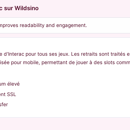
c sur Wildsino
improves readability and engagement.
te d'Interac pour tous ses jeux. Les retraits sont traités
misée pour mobile, permettant de jouer à des slots com
um élevé
ent SSL
sfer