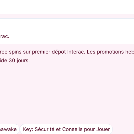
rac.
free spins sur premier dépôt Interac. Les promotions h
ide 30 jours.
hnawake
Key: Sécurité et Conseils pour Jouer