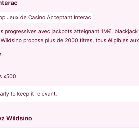
nterac
op Jeux de Casino Acceptant Interac
s progressives avec jackpots atteignant 1M€, blackjack l
Wildsino propose plus de 2000 titres, tous éligibles a
e
rs x500
rly to keep it relevant.
ez Wildsino