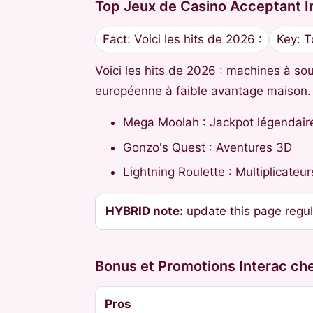
Top Jeux de Casino Acceptant I
Fact: Voici les hits de 2026 :
Key: T
Voici les hits de 2026 : machines à sou
européenne à faible avantage maison. 
Mega Moolah : Jackpot légendair
Gonzo's Quest : Aventures 3D
Lightning Roulette : Multiplicateu
HYBRID note:
update this page regula
Bonus et Promotions Interac ch
Pros