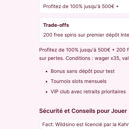
Profitez de 100% jusqu'à 500€ +
Trade-offs
200 free spins sur premier dépôt Inte
Profitez de 100% jusqu'à 500€ + 200 
sur pertes. Conditions : wager x35, val
Bonus sans dépôt pour test
Tournois slots mensuels
VIP club avec retraits prioritaires
Sécurité et Conseils pour Jouer
Fact: Wildsino est licencié par la Ka