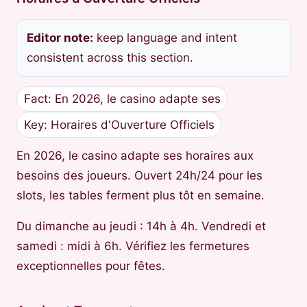
Editor note:
keep language and intent
consistent across this section.
Fact: En 2026, le casino adapte ses
Key: Horaires d'Ouverture Officiels
En 2026, le casino adapte ses horaires aux
besoins des joueurs. Ouvert 24h/24 pour les
slots, les tables ferment plus tôt en semaine.
Du dimanche au jeudi : 14h à 4h. Vendredi et
samedi : midi à 6h. Vérifiez les fermetures
exceptionnelles pour fêtes.