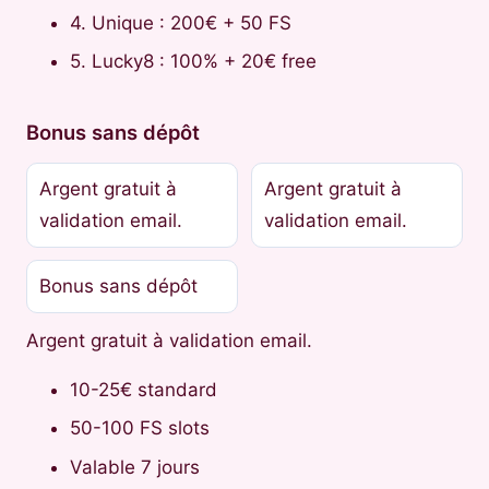
4. Unique : 200€ + 50 FS
5. Lucky8 : 100% + 20€ free
Bonus sans dépôt
Argent gratuit à
Argent gratuit à
validation email.
validation email.
Bonus sans dépôt
Argent gratuit à validation email.
10-25€ standard
50-100 FS slots
Valable 7 jours