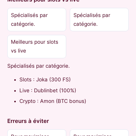
Spécialisés par
Spécialisés par
catégorie.
catégorie.
Meilleurs pour slots
vs live
Spécialisés par catégorie.
Slots : Joka (300 FS)
Live : Dublinbet (100%)
Crypto : Amon (BTC bonus)
Erreurs à éviter