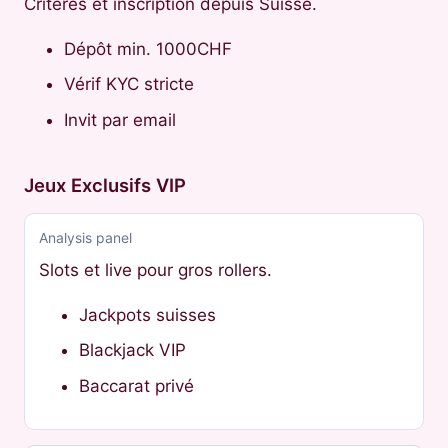
Critères et inscription depuis Suisse.
Dépôt min. 1000CHF
Vérif KYC stricte
Invit par email
Jeux Exclusifs VIP
Analysis panel
Slots et live pour gros rollers.
Jackpots suisses
Blackjack VIP
Baccarat privé