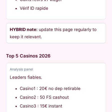
Vérif ID rapide
HYBRID note:
update this page regularly to
keep it relevant.
Top 5 Casinos 2026
Analysis panel
Leaders fiables.
Casino1 : 20€ no dep retirable
Casino2 : 50 FS cashout
Casino3 : 15€ instant