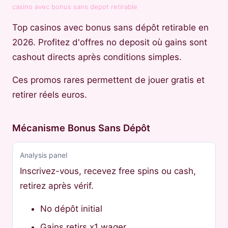
casino avec bonus sans depot retirable
Top casinos avec bonus sans dépôt retirable en
2026. Profitez d'offres no deposit où gains sont
cashout directs après conditions simples.
Ces promos rares permettent de jouer gratis et
retirer réels euros.
Mécanisme Bonus Sans Dépôt
Analysis panel
Inscrivez-vous, recevez free spins ou cash,
retirez après vérif.
No dépôt initial
Gains retirs x1 wager