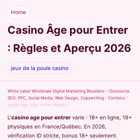
Home
Casino Âge pour Entrer
: Règles et Aperçu 2026
jeux de la poule casino
White Label Wholesale Digital Marketing Resellers - Outsource
SEO, PPC, Social Media, Web Design, Copywriting
/
Contenu
/
casino age pour entrer Aperçu
L'
casino age pour entrer
varie : 18+ en ligne, 19+
physiques en France/Québec. En 2026,
vérification ID stricte, bonus 18+ seulement.