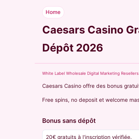
Home
Caesars Casino Gra
Dépôt 2026
White Label Wholesale Digital Marketing Reseller
Caesars Casino offre des bonus gratui
Free spins, no deposit et welcome mas
Bonus sans dépôt
20€ gratuits à l'inscription vérifiée.