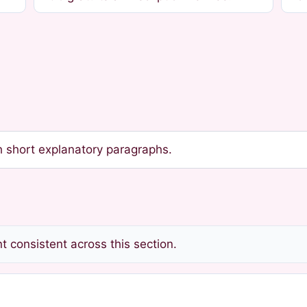
h short explanatory paragraphs.
 consistent across this section.