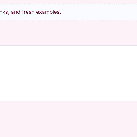
links, and fresh examples.