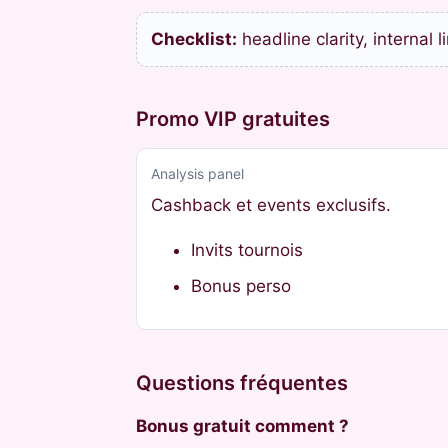
Checklist:
headline clarity, internal 
Promo VIP gratuites
Analysis panel
Cashback et events exclusifs.
Invits tournois
Bonus perso
Questions fréquentes
Bonus gratuit comment ?