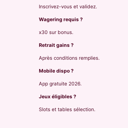
Inscrivez-vous et validez.
Wagering requis ?
x30 sur bonus.
Retrait gains ?
Après conditions remplies.
Mobile dispo ?
App gratuite 2026.
Jeux éligibles ?
Slots et tables sélection.